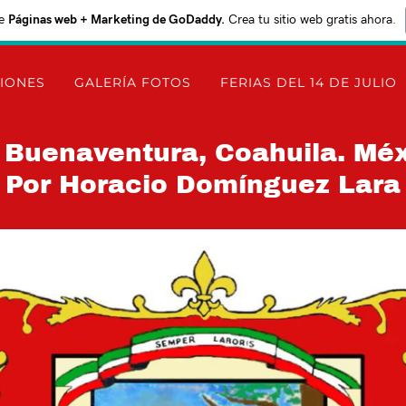
e
Páginas web + Marketing de GoDaddy.
Crea tu sitio web gratis ahora.
CIONES
GALERÍA FOTOS
FERIAS DEL 14 DE JULIO
n Buenaventura, Coahuila. Mé
Por Horacio Domínguez Lara